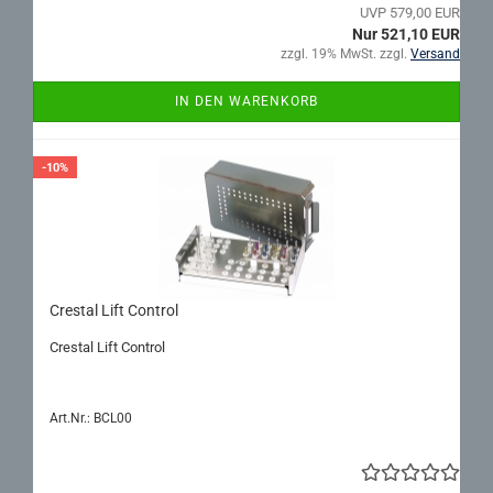
UVP 579,00 EUR
Nur 521,10 EUR
zzgl. 19% MwSt. zzgl.
Versand
IN DEN WARENKORB
-10%
Cres­tal Lift Con­trol
Cres­tal Lift Con­trol
Art.Nr.: BCL00