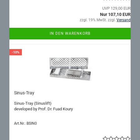
UVP 129,00 EUR
Nur 107,10 EUR
zzgl. 19% MwSt. zzgl.
Versand
IN DEN WARENKORB
-10%
Sinus-​​Tray
Sinus-​Tray (Si­nus­lift)
de­ve­lo­ped by Prof. Dr. Fuad Koury
Art.Nr.: BSIN0