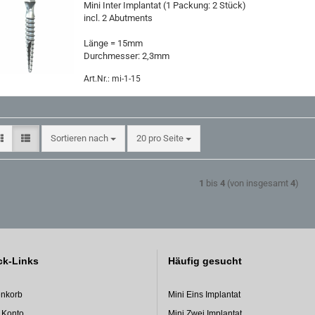
Mini Inter Im­plan­tat (1 Pa­ckung: 2 Stück)
incl. 2 Abut­ments
Länge = 15mm
Durch­mes­ser: 2,3mm
Art.Nr.: mi-1-15
Sortieren nach
pro Seite
Sortieren nach
20 pro Seite
1
bis
4
(von insgesamt
4
)
ck-Links
Häufig gesucht
nkorb
Mini Eins Implantat
 Konto
Mini Zwei Implantat