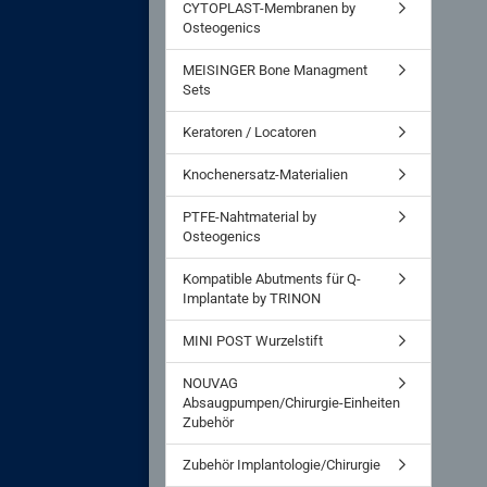
CYTOPLAST-Membranen by
Osteogenics
MEISINGER Bone Managment
Sets
Keratoren / Locatoren
Knochenersatz-Materialien
PTFE-Nahtmaterial by
Osteogenics
Kompatible Abutments für Q-
Implantate by TRINON
MINI POST Wurzelstift
NOUVAG
Absaugpumpen/Chirurgie-Einheiten
Zubehör
Zubehör Implantologie/Chirurgie