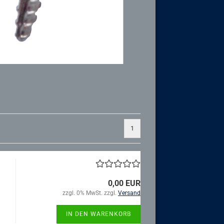
1
0,00 EUR
zzgl. 0% MwSt. zzgl.
Versand
IN DEN WARENKORB