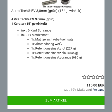
Astra Tech® EV 3,0mm (grün) (15° ge­win­kelt)
Astra Tech® EV 3,0mm (grün)
1 Ke­ra­tor (15° ge­win­kelt)
inkl. 6-​Kant Schrau­be
inkl. 1x Ma­tri­zen­set:
1x Ma­tri­ze incl. Ar­beits­ein­satz
1x Ab­stands­ring weiß
1x Re­ten­ti­ons­ein­satz rot (227 g)
1x Re­ten­ti­ons­ein­satz blau (545 g)
1x Re­ten­ti­ons­ein­satz oran­ge (680 g)
115,00 EUR
zzgl. 19% MwSt. zzgl.
Versand
ZUM ARTIKEL