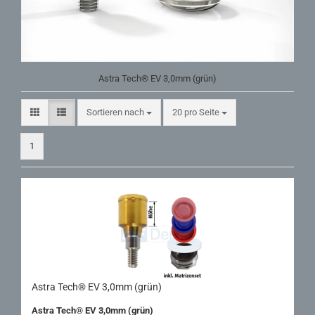
Astra Tech® EV 3,0mm (grün)
Sortieren nach
pro Seite
Sortieren nach
20 pro Seite
1
Astra Tech® EV 3,0mm (grün)
Astra Tech® EV 3,0mm (grün)