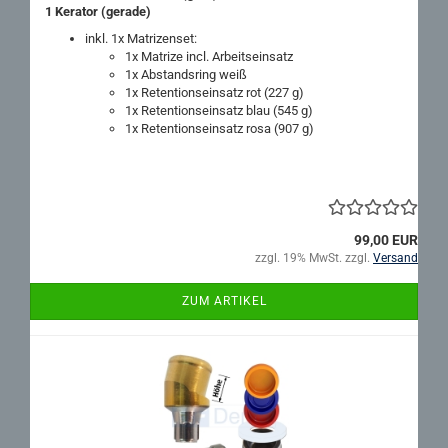
1 Ke­ra­tor (ge­ra­de)
inkl. 1x Ma­tri­zen­set:
1x Ma­tri­ze incl. Ar­beits­ein­satz
1x Ab­stands­ring weiß
1x Re­ten­ti­ons­ein­satz rot (227 g)
1x Re­ten­ti­ons­ein­satz blau (545 g)
1x Re­ten­ti­ons­ein­satz rosa (907 g)
99,00 EUR
zzgl. 19% MwSt. zzgl.
Versand
ZUM ARTIKEL