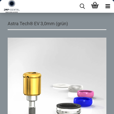
Astra Tech® EV 3,0mm (grün)